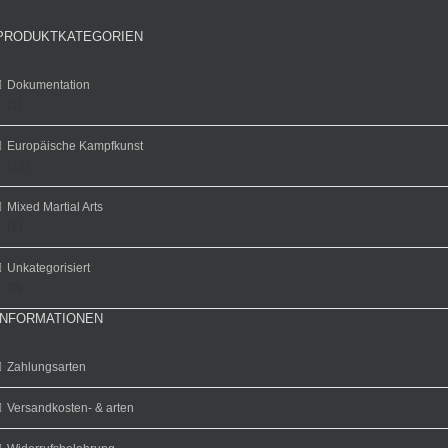
PRODUKTKATEGORIEN
Dokumentation
(1)
Europäische Kampfkunst
(15)
Mixed Martial Arts
(2)
Unkategorisiert
(0)
INFORMATIONEN
Zahlungsarten
Versandkosten- & arten