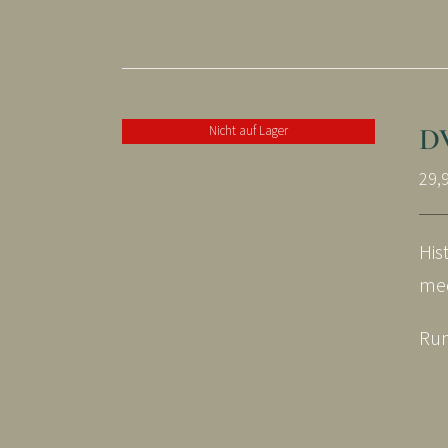
D
Nicht auf Lager
29,
His
med
Run