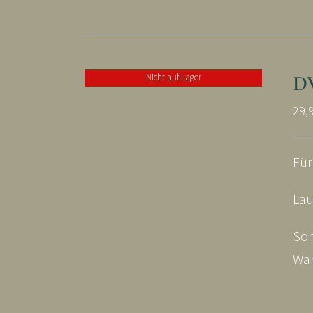
D
Nicht auf Lager
29,
Für
Lau
Son
War