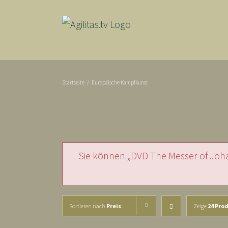
Skip
to
content
Startseite
/
Europäische Kampfkunst
Sie können „DVD The Messer of Joha
Sortieren nach
Preis
Zeige
24 Pro