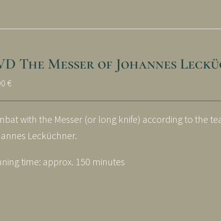
VD The Messer of Johannes Leckü
90
€
bat with the Messer (or long knife) according to the te
annes Lecküchner.
ning time: approx. 150 minutes