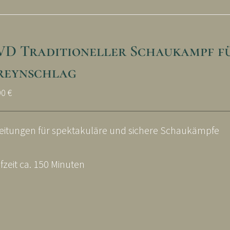
VD Traditioneller Schaukampf f
reynschlag
90
€
eitungen für spektakuläre und sichere Schaukämpfe
fzeit ca. 150 Minuten