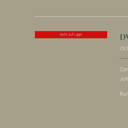
D
Nicht auf Lager
29,
Com
Joh
Run