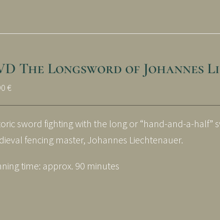
VD The Longsword of Johannes Li
90
€
toric sword fighting with the long or “hand-and-a-half” 
ieval fencing master, Johannes Liechtenauer.
ning time: approx. 90 minutes