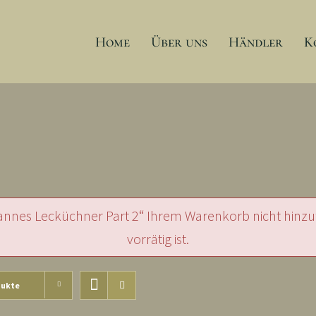
Home
Über uns
Händler
K
nnes Lecküchner Part 2“ Ihrem Warenkorb nicht hinzufü
vorrätig ist.
dukte