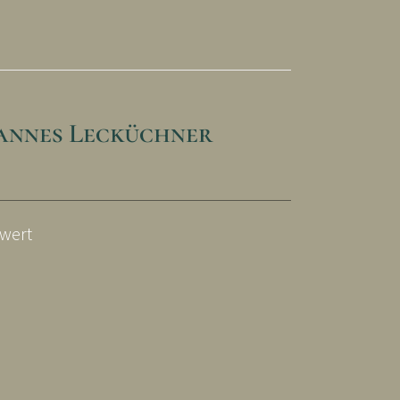
hannes Lecküchner
wert