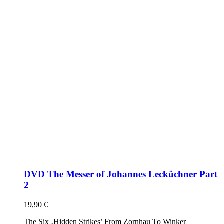
DVD The Messer of Johannes Lecküchner Part
2
19,90
€
The Six ‚Hidden Strikes’ From Zornhau To Winker