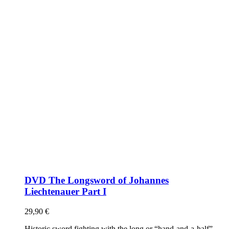
DVD The Longsword of Johannes
Liechtenauer Part I
29,90
€
Historic sword fighting with the long or “hand-and-a-half”