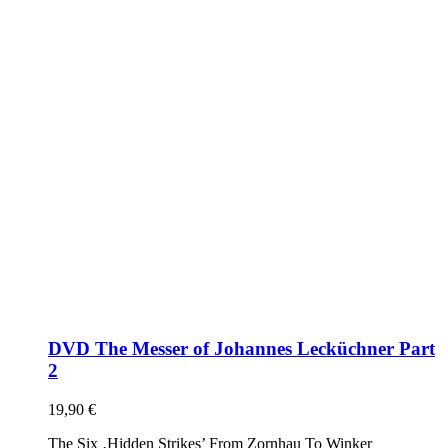
DVD The Messer of Johannes Lecküchner Part
2
19,90
€
The Six ‚Hidden Strikes’ From Zornhau To Winker