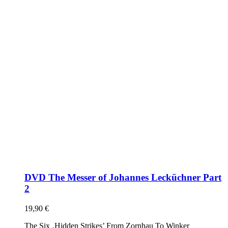
DVD The Messer of Johannes Lecküchner Part
2
19,90
€
The Six ‚Hidden Strikes’ From Zornhau To Winker