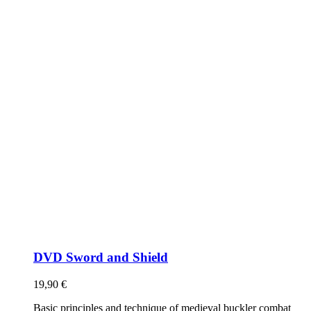
DVD Sword and Shield
19,90
€
Basic principles and technique of medieval buckler combat