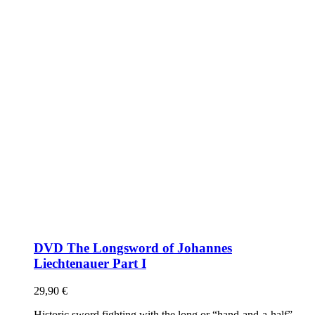
DVD The Longsword of Johannes
Liechtenauer Part I
29,90
€
Historic sword fighting with the long or “hand-and-a-half”