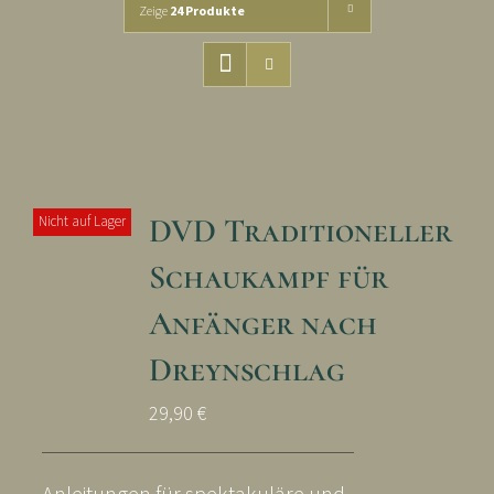
Zeige
24 Produkte
DVD Traditioneller
Nicht auf Lager
Schaukampf für
Anfänger nach
Dreynschlag
29,90
€
Anleitungen für spektakuläre und