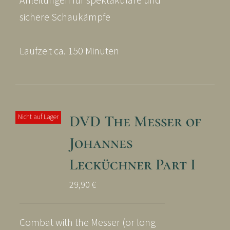
sichere Schaukämpfe
Laufzeit ca. 150 Minuten
DVD The Messer of
Nicht auf Lager
Johannes
Lecküchner Part I
29,90
€
Combat with the Messer (or long