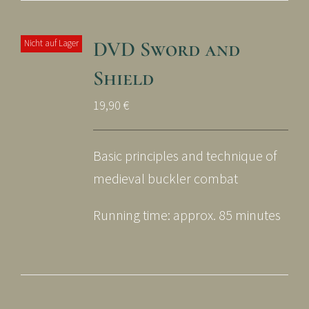
DVD Sword and
Nicht auf Lager
Shield
19,90
€
Basic principles and technique of
medieval buckler combat
Running time: approx. 85 minutes