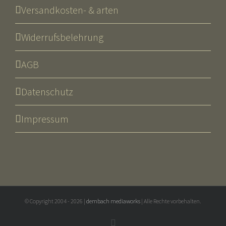
Versandkosten- & arten
Widerrufsbelehrung
AGB
Datenschutz
Impressum
© Copyright 2004 -
2026 |
dembach mediaworks
| Alle Rechte vorbehalten.
Email