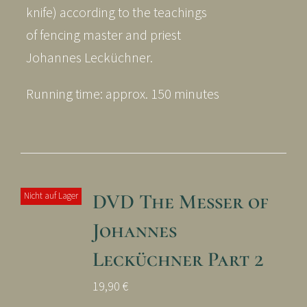
knife) according to the teachings
of fencing master and priest
Johannes Lecküchner.
Running time: approx. 150 minutes
DVD The Messer of
Nicht auf Lager
Johannes
Lecküchner Part 2
19,90
€