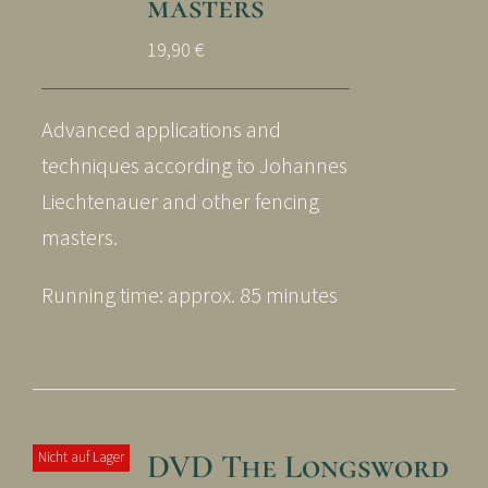
masters
19,90
€
Advanced applications and
techniques according to Johannes
Liechtenauer and other fencing
masters.
Running time: approx. 85 minutes
DVD The Longsword
Nicht auf Lager