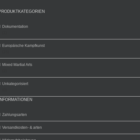
PRODUKTKATEGORIEN
Dokumentation
(1)
Europäische Kampfkunst
(15)
Mixed Martial Arts
(2)
Unkategorisiert
(0)
INFORMATIONEN
Zahlungsarten
Versandkosten- & arten