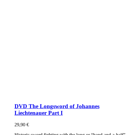
DVD The Longsword of Johannes
Liechtenauer Part I
29,90
€
Historic sword fighting with the long or “hand-and-a-half”