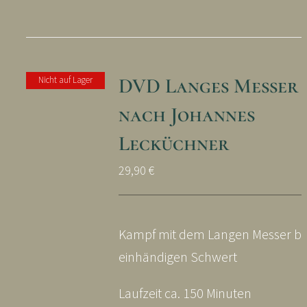
DVD Langes Messer T
Nicht auf Lager
nach Johannes
Lecküchner
29,90
€
Kampf mit dem Langen Messer b
einhändigen Schwert
Laufzeit ca. 150 Minuten