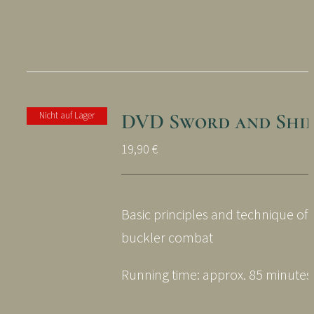
DVD Sword and Shi
Nicht auf Lager
19,90
€
Basic principles and technique of
buckler combat
Running time: approx. 85 minutes