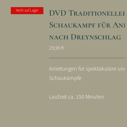
DVD Traditioneller
Nicht auf Lager
Schaukampf für An
nach Dreynschlag
29,90
€
Anleitungen für spektakuläre und
Schaukämpfe
Laufzeit ca. 150 Minuten