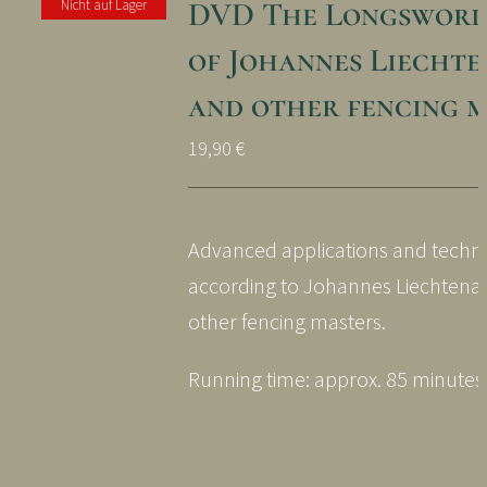
DVD The Longsword 
Nicht auf Lager
of Johannes Liecht
and other fencing 
19,90
€
Advanced applications and techn
according to Johannes Liechtena
other fencing masters.
Running time: approx. 85 minutes