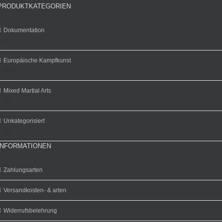
PRODUKTKATEGORIEN
Dokumentation
(1)
Europäische Kampfkunst
(15)
Mixed Martial Arts
(2)
Unkategorisiert
(0)
INFORMATIONEN
Zahlungsarten
Versandkosten- & arten
Widerrufsbelehrung