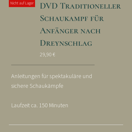
DVD Traditioneller
Nicht auf Lager
Schaukampf für
Anfänger nach
Dreynschlag
29,90
€
Anleitungen für spektakuläre und
sichere Schaukämpfe
Laufzeit ca. 150 Minuten