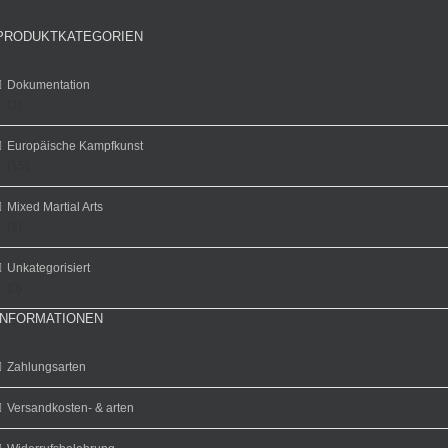
PRODUKTKATEGORIEN
Dokumentation
(1)
Europäische Kampfkunst
(15)
Mixed Martial Arts
(2)
Unkategorisiert
(0)
INFORMATIONEN
Zahlungsarten
Versandkosten- & arten