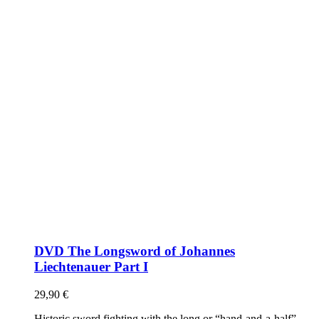
DVD The Longsword of Johannes
Liechtenauer Part I
29,90
€
Historic sword fighting with the long or “hand-and-a-half”