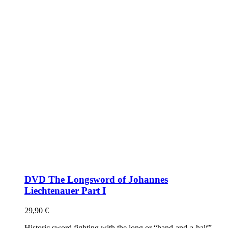
DVD The Longsword of Johannes
Liechtenauer Part I
29,90
€
Historic sword fighting with the long or “hand-and-a-half”