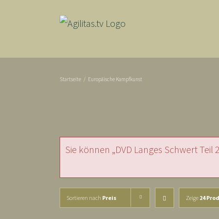
Skip
to
content
Startseite
/
Europäische Kampfkunst
Sie können „DVD Langes Schwert Teil 
Sortieren nach
Preis
Zeige
24 Pro