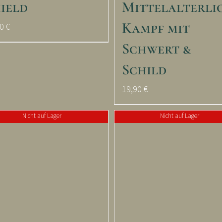
ield
Mittelalterli
Kampf mit
90
€
Schwert &
Schild
19,90
€
Nicht auf Lager
Nicht auf Lager