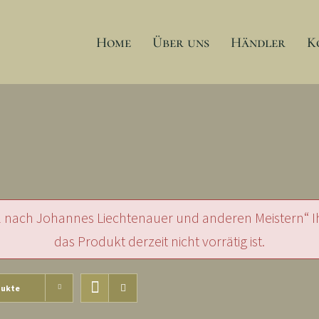
Home
Über uns
Händler
K
2 nach Johannes Liechtenauer und anderen Meistern“ I
das Produkt derzeit nicht vorrätig ist.
dukte