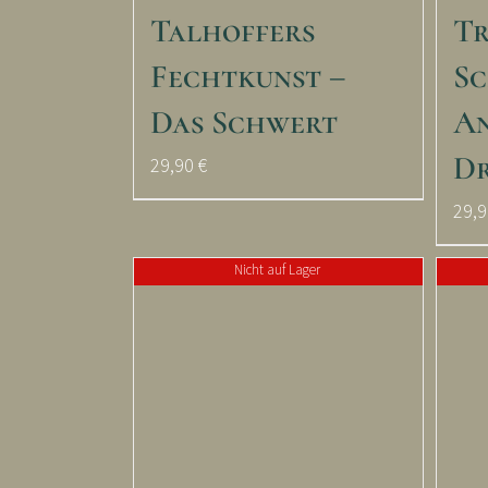
Talhoffers
Tr
Fechtkunst –
Sc
Das Schwert
An
D
29,90
€
29,
Nicht auf Lager