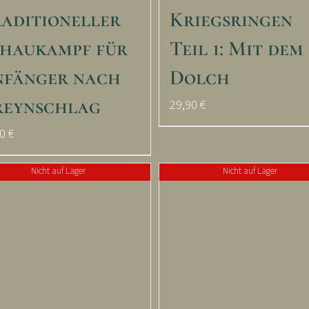
aditioneller
Kriegsringen
haukampf für
Teil 1: Mit dem
fänger nach
Dolch
reynschlag
29,90
€
90
€
Nicht auf Lager
Nicht auf Lager