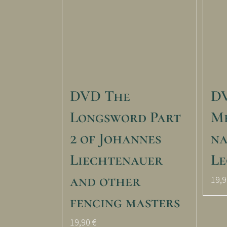
DVD The
DV
Longsword Part
Me
2 of Johannes
na
Liechtenauer
Le
and other
19,
fencing masters
19,90
€