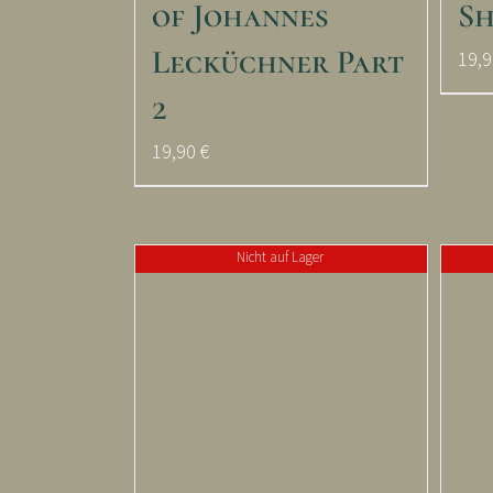
of Johannes
Sh
Lecküchner Part
19,
2
19,90
€
Nicht auf Lager