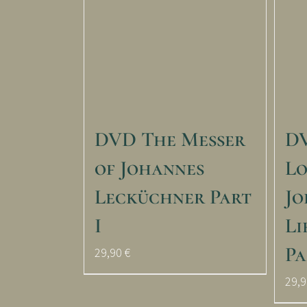
DVD The Messer
D
of Johannes
Lo
Lecküchner Part
Jo
I
Li
Pa
29,90
€
29,