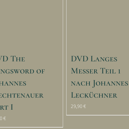
VD The
DVD Langes
ngsword of
Messer Teil 1
hannes
nach Johannes
echtenauer
Lecküchner
rt I
29,90
€
90
€